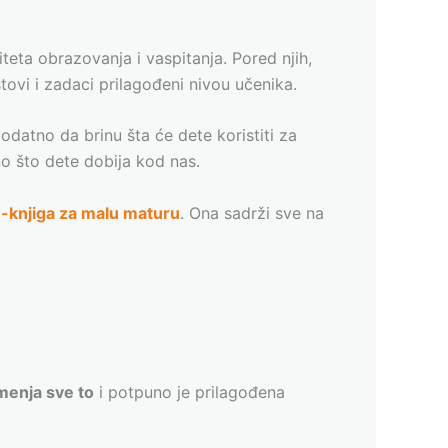
eta obrazovanja i vaspitanja. Pored njih,
testovi i zadaci prilagođeni nivou učenika.
dodatno da brinu šta će dete koristiti za
no što dete dobija kod nas.
-knjiga za malu maturu
. Ona sadrži sve na
menja sve to
i potpuno je prilagođena