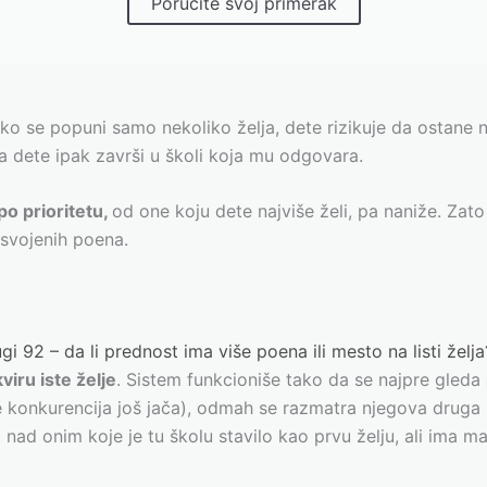
Poručite svoj primerak
Ako se popuni samo nekoliko želja, dete rizikuje da ostane
da dete ipak završi u školi koja mu odgovara.
o prioritetu,
od one koju dete najviše želi, pa naniže. Za
osvojenih poena.
 92 – da li prednost ima više poena ili mesto na listi želja
viru iste želje
. Sistem funkcioniše tako da se najpre gleda
je konkurencija još jača), odmah se razmatra njegova druga ž
nad onim koje je tu školu stavilo kao prvu želju, ali ima m