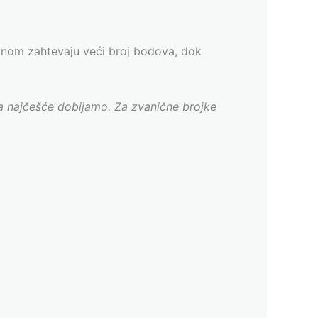
nom zahtevaju veći broj bodova, dok
ja najčešće dobijamo. Za zvanične brojke