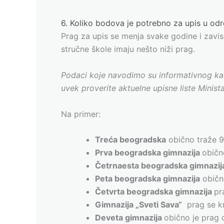
6. Koliko bodova je potrebno za upis u od
Prag za upis se menja svake godine i zavisi
stručne škole imaju nešto niži prag.
Podaci koje navodimo su informativnog kar
uvek proverite aktuelne upisne liste Minist
Na primer:
Treća beogradska
obično traže 
Prva beogradska gimnazija
običn
Četrnaesta beogradska gimnazi
Peta beogradska gimnazija
običn
Četvrta beogradska gimnazija
pr
Gimnazija „Sveti Sava“
prag se k
Deveta gimnazija
obično je prag