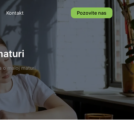
Kontakt
Pozovite nas
maturi
a o maloj maturi