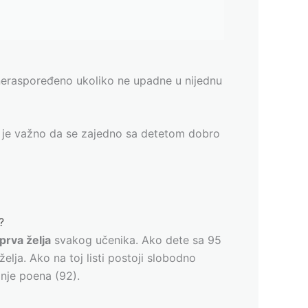
 neraspoređeno ukoliko ne upadne u nijednu
to je važno da se zajedno sa detetom dobro
?
prva želja
svakog učenika. Ako dete sa 95
elja. Ako na toj listi postoji slobodno
anje poena (92).