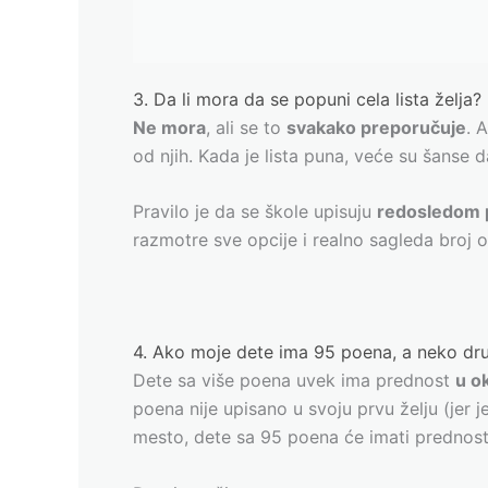
3. Da li mora da se popuni cela lista želja?
Ne mora
, ali se to
svakako preporučuje
. 
od njih. Kada je lista puna, veće su šanse 
Pravilo je da se škole upisuju
redosledom p
razmotre sve opcije i realno sagleda broj 
4. Ako moje dete ima 95 poena, a neko drugi
Dete sa više poena uvek ima prednost
u ok
poena nije upisano u svoju prvu želju (jer 
mesto, dete sa 95 poena će imati prednost 