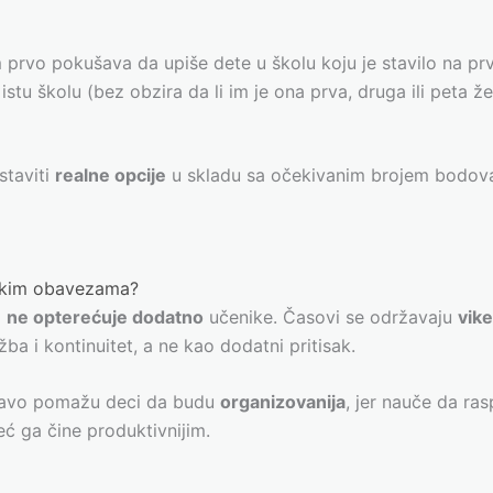
m prvo pokušava da upiše dete u školu koju je stavilo na pr
istu školu (bez obzira da li im je ona prva, druga ili peta že
 staviti
realne opcije
u skladu sa očekivanim brojem bodov
lskim obavezama?
a
ne opterećuje dodatno
učenike. Časovi se održavaju
vik
ba i kontinuitet, a ne kao dodatni pritisak.
pravo pomažu deci da budu
organizovanija
, jer nauče da ra
ć ga čine produktivnijim.