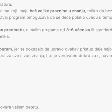
maturu.
icima koji imaju
baš velike praznine u znanju
, toliko da be
Ovaj program omogućava da se deca polako uvedu u tempo
 po predmetu
, u malim grupama od
3–6 učenika
ili standa
nika.
rogram
, jer se pokazalo da upravo ovakav pristup daje naj
a za sve nivoe znanja, i to je verovatno dobro za njihov 
dgovara vašem detetu.