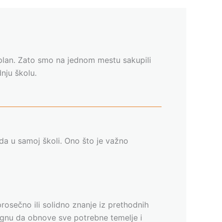
 plan. Zato smo na jednom mestu sakupili
nju školu.
da u samoj školi. Ono što je važno
prosečno ili solidno znanje iz prethodnih
tignu da obnove sve potrebne temelje i