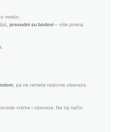
vo mesto.
lja),
presudni su bodovi
– više poena
a.
endom
, pa ne remete redovne obaveze.
sporede vreme i obaveze. Na taj način