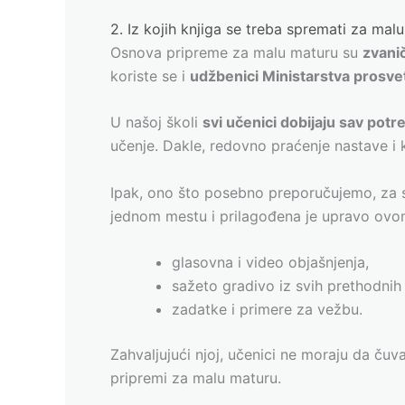
2. Iz kojih knjiga se treba spremati za mal
Osnova pripreme za malu maturu su
zvani
koriste se i
udžbenici Ministarstva prosve
U našoj školi
svi učenici dobijaju sav potr
učenje. Dakle, redovno praćenje nastave i 
Ipak, ono što posebno preporučujemo, za sv
jednom mestu i prilagođena je upravo ovom
glasovna i video objašnjenja,
sažeto gradivo iz svih prethodnih
zadatke i primere za vežbu.
Zahvaljujući njoj, učenici ne moraju da čuv
pripremi za malu maturu.