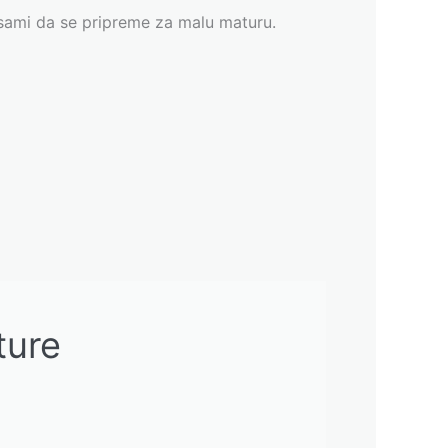
i sami da se pripreme za malu maturu.
ture