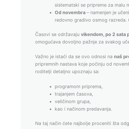
sistematski se pripreme za malu 
Od novembra
– namenjen je učen
redovno gradivo osmog razreda. 
Časovi se održavaju
vikendom, po 2 sata
omogućava dovoljno pažnje za svakog uče
Važno je istaći da se ovo odnosi na
naš p
pripremnih nastava koje počinju od novembr
roditelji detaljno upoznaju sa:
programom priprema,
trajanjem časova,
veličinom grupa,
kao i načinom predavanja.
Na taj način ćete najbolje proceniti šta o