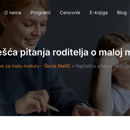
O nama
Programi
Cenovnik
E-knjiga
Blog
šća pitanja roditelja o maloj 
me za malu maturu - Škola MaRS
Najčešća pitanja roditelj