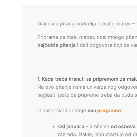
Najčešća pitanja roditelja o maloj maturi 
Priprema za malu maturu nosi mnogo pitanja
najčešća pitanja
i dali odgovore koji će v
1. Kada treba krenuti sa pripremom za mal
Na ovo pitanje nema univerzalnog odgovora
naglasiti jeste da pripreme treba da budu s
U našoj školi postoje
dva
programa
:
Od januara
– kreće se
od osnova
razreda. Dakle, iako startuje od 