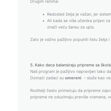
Drugim rečima:
Redosled želja je važan, jer siste
Ali kada se više učenika prijavi za 
znači veću šansu za upis.
Zato je važno pažljivo popuniti listu želja i
5. Kako deca balansiraju pripreme sa ško
Naš program je pažljivo napravljen tako d
Domaći zadaci su
umereni
– služe kao vež
Roditelji često primećuju da pripreme za
pripreme ne oduzimaju previše vremena, ve