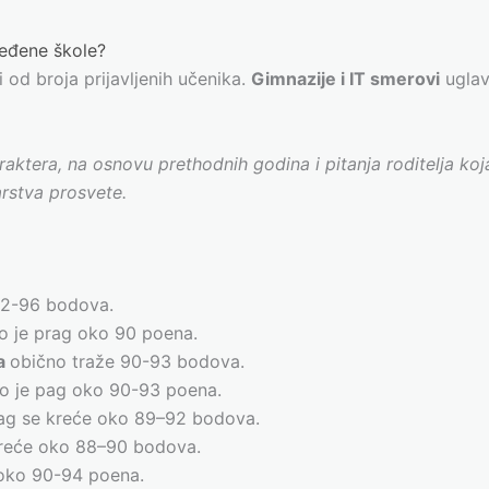
ređene škole?
 od broja prijavljenih učenika.
Gimnazije i IT smerovi
uglav
aktera, na osnovu prethodnih godina i pitanja roditelja ko
arstva prosvete.
92-96 bodova.
o je prag oko 90 poena.
ja
obično traže 90-93 bodova.
o je pag oko 90-93 poena.
ag se kreće oko 89–92 bodova.
reće oko 88–90 bodova.
 oko 90-94 poena.