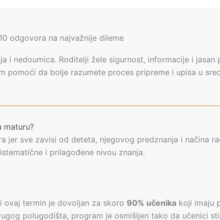
– 10 odgovora na najvažnije dileme
 i nedoumica. Roditelji žele sigurnost, informacije i jasan
am pomoći da bolje razumete proces pripreme i upisa u sred
u maturu?
 jer sve zavisi od deteta, njegovog predznanja i načina ra
istematične i prilagođene nivou znanja.
i ovaj termin je dovoljan za skoro
90% učenika
koji imaju 
drugog polugodišta, program je osmišljen tako da učenici s