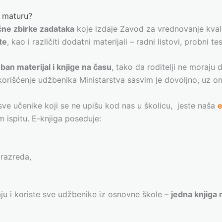
u maturu?
čne zbirke zadataka
koje izdaje Zavod za vrednovanje kvalit
te
, kao i različiti dodatni materijali – radni listovi, probni 
eban materijal i knjige na času
, tako da roditelji ne moraju 
korišćenje udžbenika Ministarstva sasvim je dovoljno, uz o
e učenike koji se ne upišu kod nas u školicu, jeste naša
e
 ispitu. E-knjiga poseduje:
 razreda,
aju i koriste sve udžbenike iz osnovne škole –
jedna knjiga 