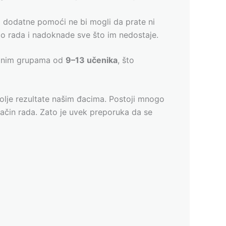
z dodatne pomoći ne bi mogli da prate ni
 rada i nadoknade sve što im nedostaje.
rdnim grupama od
9–13 učenika
, što
bolje rezultate našim đacima. Postoji mnogo
način rada. Zato je uvek preporuka da se