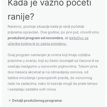
Kada je važno početi
ranije?
Naravno, postoje situacije kada je raniji početak
priprema opravdan. Ove godine, po prvi put, otvorili smo
produženi program od novembra
, ali
isključivo za
učenike kojima je to zaista potrebno.
Ovaj program namenjen je onima koji imaju ozbiljne
praznine u znanju, koji su često izostajali sa časova ili se
osećaju nesigurno u osnovnim pojmovima. Tokom prva
dva meseca akcenat je na obnavljanju osnova, od
tablice množenja i pravopisnih pravila, do osnovnog
rada na zadacima, kako bi kasnije mogli da prate tempo
i savladaju zadatke svih nivoa.
📌
Detalji produženog programa: