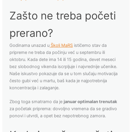
Zašto ne treba početi
prerano?
Godinama unazad u
Školi MaRS
ističemo stav da
pripreme ne treba da počinju već u septembru ili
oktobru. Kada dete ima 14 ili 15 godina, devet meseci
bez slobodnog vikenda iscrpljuje i najvrednije učenike.
Naše iskustvo pokazuje da se u tom slučaju motivacija
često gubi već u martu, baš kada je najpotrebnija
koncentracija i zalaganje.
Zbog toga smatramo da je
januar optimalan trenutak
za početak priprema: dovoljno vremena da se gradivo
ponovi i utvrdi, a opet bez nepotrebnog zamora.