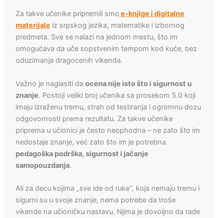
Za takve učenike pripremili smo
e-knjige i digitalne
materijale
iz srpskog jezika, matematike i izbornog
predmeta. Sve se nalazi na jednom mestu, što im
omogućava da uče sopstvenim tempom kod kuće, bez
oduzimanja dragocenih vikenda.
Važno je naglasiti da
ocena nije isto što i sigurnost u
znanje
. Postoji veliki broj učenika sa prosekom 5.0 koji
imaju izraženu tremu, strah od testiranja i ogromnu dozu
odgovornosti prema rezultatu. Za takve učenike
priprema u učionici je često neophodna – ne zato što im
nedostaje znanje, već zato što im je potrebna
pedagoška podrška, sigurnost i jačanje
samopouzdanja
.
Ali za decu kojima „sve ide od ruke“, koja nemaju tremu i
sigurni su u svoje znanje, nema potrebe da troše
vikende na učioničku nastavu. Njima je dovoljno da rade