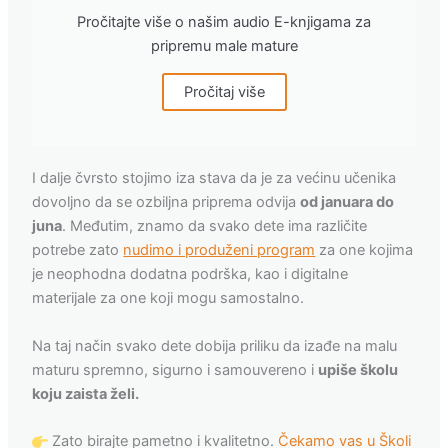
Pročitajte više o našim audio E-knjigama za
pripremu male mature
Pročitaj više
I dalje čvrsto stojimo iza stava da je za većinu učenika
dovoljno da se ozbiljna priprema odvija
od januara do
juna
. Međutim, znamo da svako dete ima različite
potrebe zato
nudimo i produženi program
za one kojima
je neophodna dodatna podrška, kao i digitalne
materijale za one koji mogu samostalno.
Na taj način svako dete dobija priliku da izađe na malu
maturu spremno, sigurno i samouvereno i
upiše školu
koju zaista želi.
Zato birajte pametno i kvalitetno.
Čekamo vas u Školi