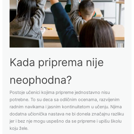
Kada priprema nije
neophodna?
Postoje učenici kojima pripreme jednostavno nisu
potrebne. To su deca sa odličnim ocenama, razvijenim
radnim navikama i jasnim kontinuitetom u učenju. Njima
dodatna učionička nastava ne bi donela značajnu razliku
jer i bez nje mogu uspešno da se pripreme i upišu školu
koju žele.