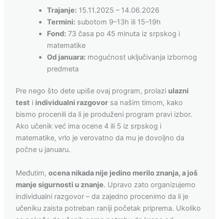
Trajanje:
15.11.2025 – 14.06.2026
Termini:
subotom 9–13h ili 15–19h
Fond:
73 časa po 45 minuta iz srpskog i
matematike
Od januara:
mogućnost uključivanja izbornog
predmeta
Pre nego što dete upiše ovaj program, prolazi
ulazni
test
i
individualni razgovor
sa našim timom, kako
bismo procenili da li je produženi program pravi izbor.
Ako učenik već ima ocene 4 ili 5 iz srpskog i
matematike, vrlo je verovatno da mu je dovoljno da
počne u januaru.
Međutim,
ocena nikada nije jedino merilo znanja, a još
manje sigurnosti u znanje
. Upravo zato organizujemo
individualni razgovor – da zajedno procenimo da li je
učeniku zaista potreban raniji početak priprema. Ukoliko