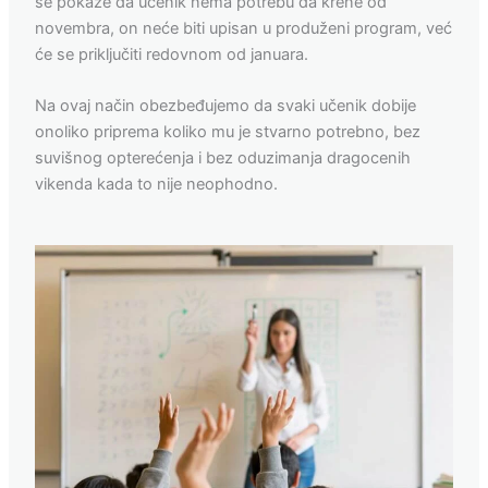
se pokaže da učenik nema potrebu da krene od
novembra, on neće biti upisan u produženi program, već
će se priključiti redovnom od januara.
Na ovaj način obezbeđujemo da svaki učenik dobije
onoliko priprema koliko mu je stvarno potrebno, bez
suvišnog opterećenja i bez oduzimanja dragocenih
vikenda kada to nije neophodno.